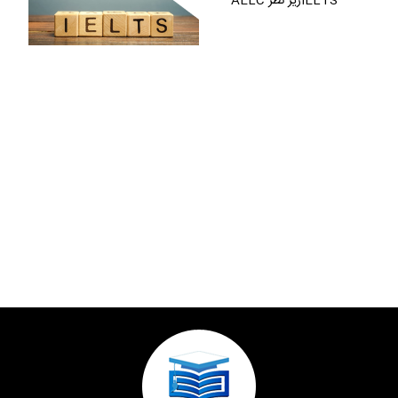
IELTSزیر نظر AELC