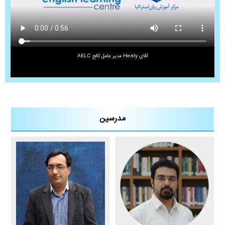
آقای Healy مدیر عامل کالج AELC
مدرسین