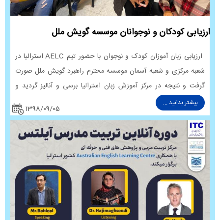
فنی و حرفه ای کشورITC صادر و دارای کد
رهگیری و قابلیت استعلام از سایت این مرکز را
ارزیابی کودکان و نوجوانان موسسه گویش ملل
دارد
ارزیابی زبان آموزان کودک و نوجوان با حضور تیم AELC استرالیا در
شعبه مرکزی و شعبه آسمان موسسه محترم راهبرد گویش ملل صورت
گرفت و نتیجه در مرکز آموزش زبان استرالیا برسی و آنالیز گردید و
گزارش مربوطه تهیه و به موسسه محترم راهبرد گویش ملل اعلام و
بیشتر بدانید ...
1398/09/05
پس از دسته بندی بر اساس نمرات گرفته شده اطلاعات مربوطه جهت
صدور گواهینامه ی قابل استعلام به کشور استرالیا منعکس گردید