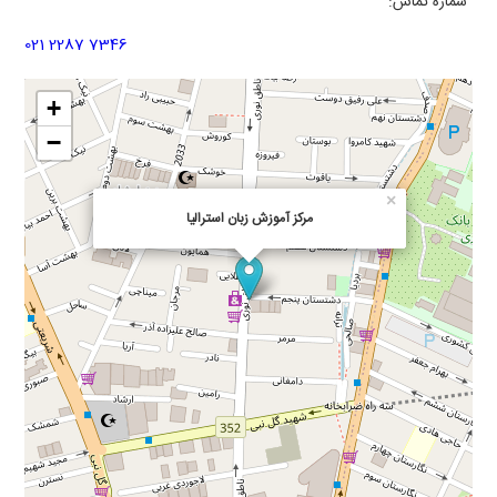
شماره تماس:
021 2287 7346
+
−
×
مرکز آموزش زبان استرالیا