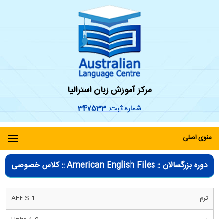
مرکز آموزش زبان استرالیا
شماره ثبت: 347533
منوی اصلی
دوره بزرگسالان :: American English Files :: کلاس خصوصی
AEF S-1