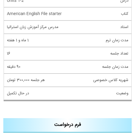
Units 1-2
American English File starter
مدرس مرکز آموزش زبان استرالیا
1 ماه و 1 هفته
16
90 دقیقه
هر جلسه 300,000 تومان
در حال تکمیل
فرم درخواست