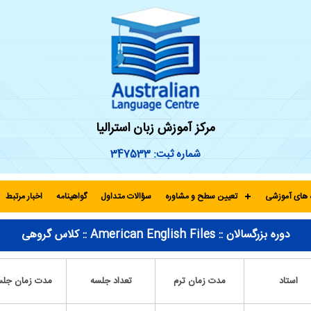
مرکز آموزش زبان استرالیا
شماره ثبت: 347533
 های آموزشی
تعیین سطح و مشاوره
سؤالات متداول
گواهینامه
اخبار مرتبط
دوره بزرگسالان :: American English Files :: کلاس گروهی
استاد
مدت زمان ترم
تعداد جلسه
مدت زمان جلس