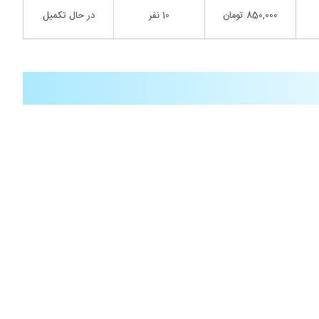
850,000 تومان
10 نفر
در حال تکمیل