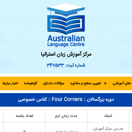
مرکز آموزش زبان استرالیا
شماره ثبت: 347533
 های آموزشی
تعیین سطح و مشاوره
سؤالات متداول
گواهینامه
اخبار مرتبط
دوره بزرگسالان :: Four Corners :: کلاس خصوصی
استاد
مدت زمان ترم
تعداد جلسه
مدرس مرکز آموزش