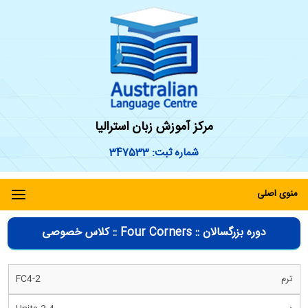
مرکز آموزش زبان استرالیا
شماره ثبت: 347533
منوی اصلی
دوره بزرگسالان :: Four Corners :: کلاس خصوصی
FC4-2